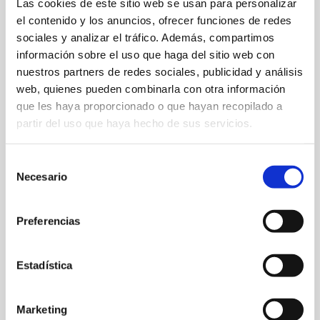
Las cookies de este sitio web se usan para personalizar
el contenido y los anuncios, ofrecer funciones de redes
sociales y analizar el tráfico. Además, compartimos
información sobre el uso que haga del sitio web con
nuestros partners de redes sociales, publicidad y análisis
5 ideas para
web, quienes pueden combinarla con otra información
que les haya proporcionado o que hayan recopilado a
reformar tu casa en
partir del uso que haya hecho de sus servicios.
verano
Selección
Necesario
de
Ideas
/
admin
consentimiento
Si eres de los que piensa que el verano es la mejor época
para hacer unos cambios en casa, estás en lo cierto.
Preferencias
Desde Cortén Construcciones te queremos ayudar con 5
ideas para reformar tu casa en verano y convertirla en ese
espacio con el que siempre soñaste. Puertas y ventanas
Estadística
Debido a la época […]
Leer más »
Marketing